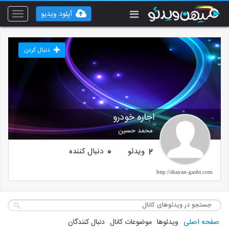
آپلود ویدیو
Toggle
vigation
دنبال کردن
اجاره خودرو
محمد حسین
ویدئو
دنبال کننده
0
2
http://shayan-gasht.com
صفحه اصلی
ویدئوها
موضوعات کانال
دنبال کنندگان