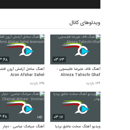
ویدئوهای کانال
۳:۴۸
۰۳:۲۳
آهنگ قاف علیرضا طلیسچی -
آهنگ ساحل آرامش آرون افشار
Aron Afshar Sahel
Alireza Talischi Ghaf
Aramesh
۱۳۶ بازدید
۱۳۵ بازدید
۴:۴۸
۰۳:۱۷
HD
ویدیو آهنگ سخت عاشق بردیا
آهنگ سیامک عباسی - دچار