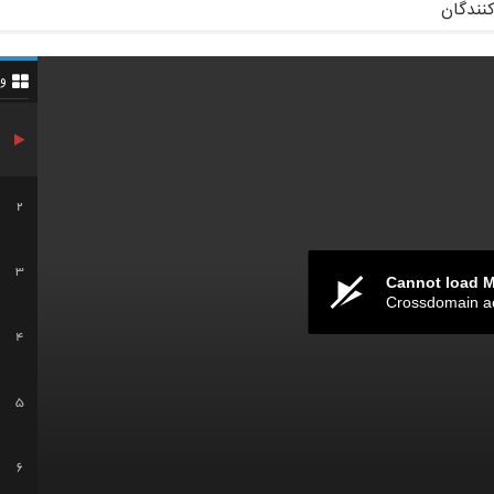
کنندگان
و
2
3
Cannot load 
Crossdomain a
4
5
6