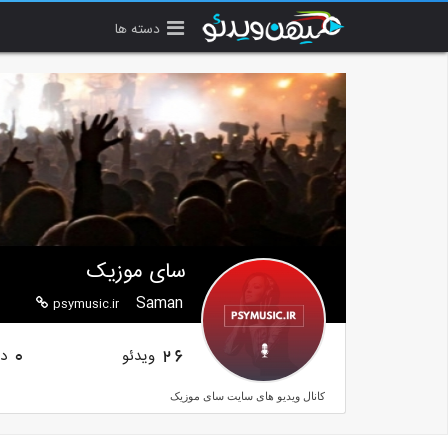
دسته ها
سای موزیک
Saman
psymusic.ir
ویدئو
دن
0
26
کانال ویدیو های سایت سای موزیک