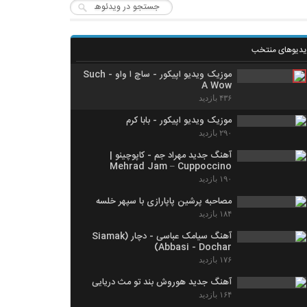
یدیوهای منتخب
موزیک ویدیو اپیکور - ساچ ا واو - Such
A Wow
۴۳۶ بازدید
موزیک ویدیو اپیکور - بابا کرم
۲۹۰ بازدید
آهنگ جدید مهراد جم - کاپوچینو |
Mehrad Jam – Cuppoccino
۱۹۰ بازدید
مصاحبه پرشین پاپارازی با سپهر خلسه
۱۸۴ بازدید
آهنگ سیامک عباسی - دچار (Siamak
Abbasi - Dochar)
۱۷۶ بازدید
آهنگ جدید هوروش بند تو مث دریایی
۱۶۴ بازدید