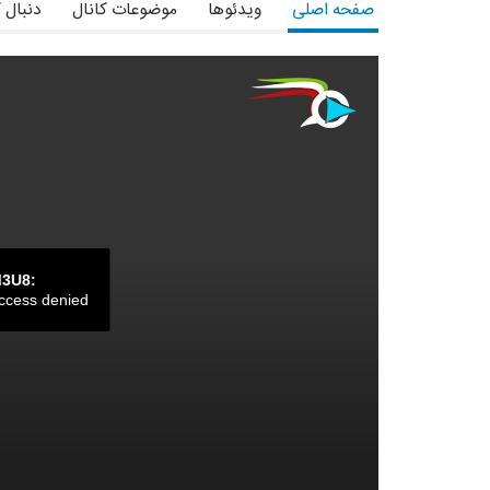
صفحه اصلی
ویدئوها
موضوعات کانال
دنبال 
M3U8:
ccess denied