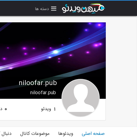
دسته ها
niloofar.pub
niloofar.pub
ویدئو
دن
0
1
صفحه اصلی
ویدئوها
موضوعات کانال
دنبال 