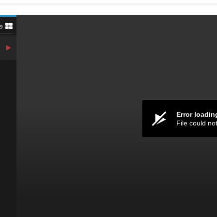
و
Error loadin
File could no