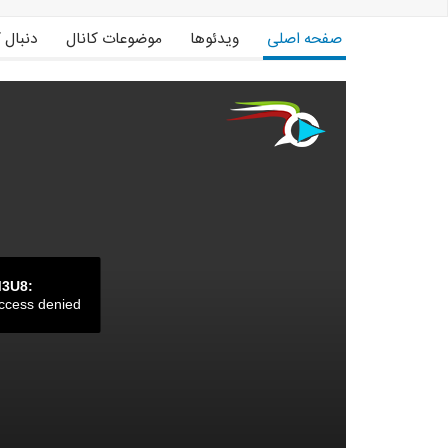
صفحه اصلی
ویدئوها
موضوعات کانال
دنبال 
M3U8:
ccess denied