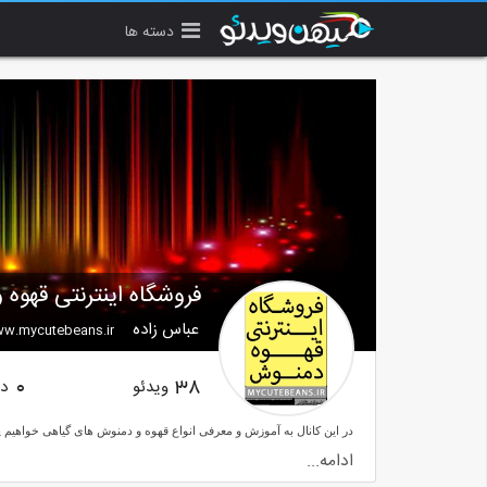
دسته ها
فروشگاه اینترنتی قهوه
عباس زاده
w.mycutebeans.ir
ویدئو
دن
0
38
ادامه...