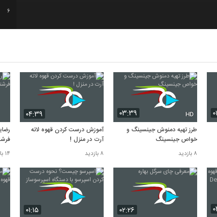
6
7
8
9
۰۳:۳۹
۰
۰۴:۳۹
HD
10
طرز تهیه دمنوش جینسینگ و
آموزش درست کردن قهوه لاته
رضای
خواص جینسینگ
آرت در منزل !
fee
۸ بازدید
۸ بازدید
۱۴ بازدید
۰
۰۱:۱۵
۰۲:۲۶