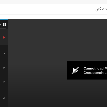
کنندگان
و
2
3
Cannot load 
Crossdomain a
4
5