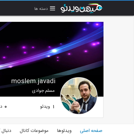
دسته ها
moslem.javadi
مسلم جوادی
ویدئو
دن
0
1
صفحه اصلی
ویدئوها
موضوعات کانال
دنبال 