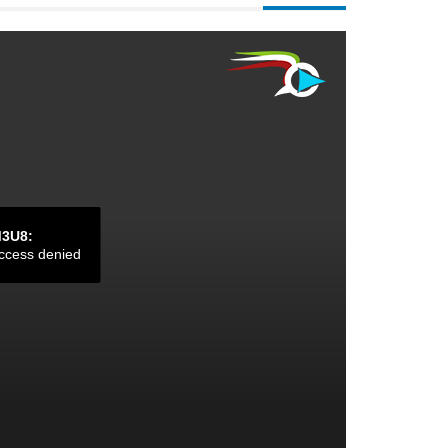
M3U8:
ccess denied