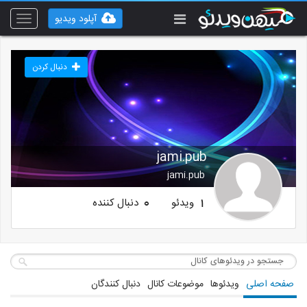
آپلود ویدیو
Toggle
vigation
دنبال کردن
jami.pub
jami.pub
ویدئو
دنبال کننده
0
1
صفحه اصلی
ویدئوها
موضوعات کانال
دنبال کنندگان