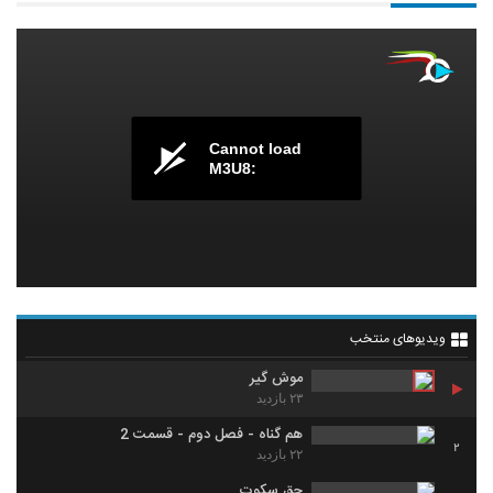
Cannot load
M3U8:
ویدیوهای منتخب
موش گیر
۲۳ بازدید
هم گناه - فصل دوم - قسمت 2
2
۲۲ بازدید
حق سکوت