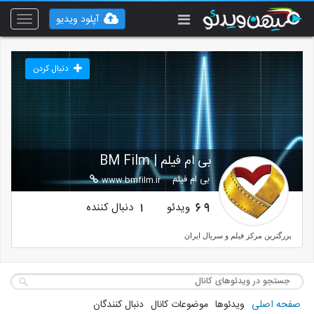
آپلود ویدیو
Toggle
vigation
دنبال کردن
بی ام فیلم | BM Film
بی ام فیلم
www.bmfilm.ir
ویدئو
دنبال کننده
1
69
بزرگترین مرکز فیلم و سریال ایران
صفحه اصلی
ویدئوها
موضوعات کانال
دنبال کنندگان